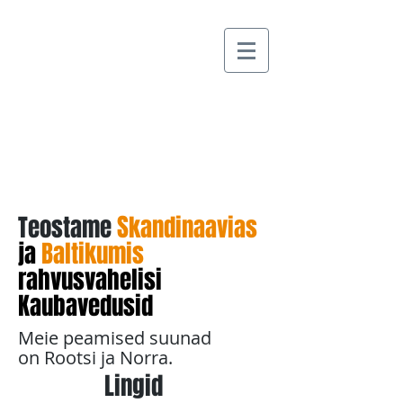
S
Teostame
kandinaavias
ja
Baltikumis
rahvusvahelisi
Kaubavedu
sid
Meie peamised suunad
on Rootsi ja Norra.
Lingid